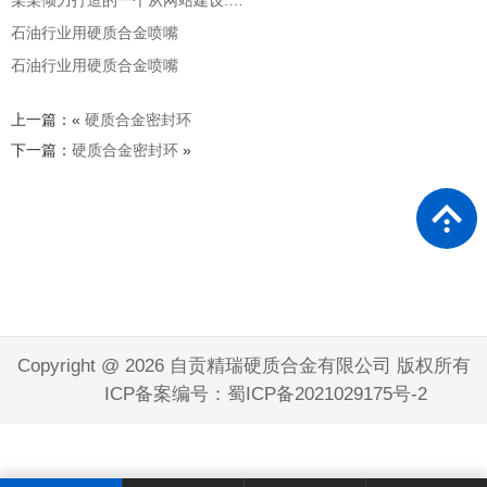
石油行业用硬质合金喷嘴
石油行业用硬质合金喷嘴
上一篇：«
硬质合金密封环
下一篇：
硬质合金密封环
»
Copyright @ 2026 自贡精瑞硬质合金有限公司 版权所有
ICP备案编号：蜀ICP备2021029175号-2