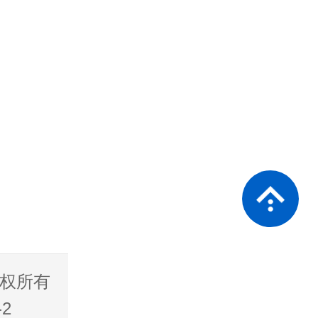
 版权所有
2