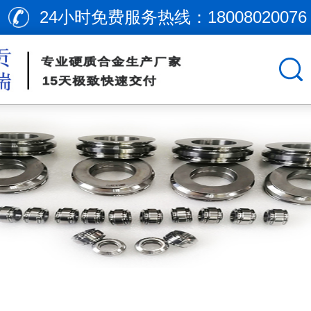
24小时免费服务热线：
18008020076