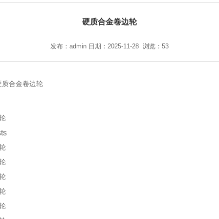
硬质合金卷边轮
发布：admin 日期：2025-11-28 浏览：53
轮
ts
轮
轮
轮
轮
轮