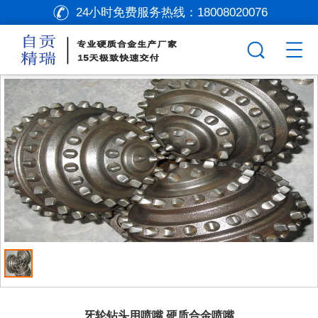
24小时免费服务热线：
18008020076
牙轮钻头用喷嘴 硬质合金喷嘴