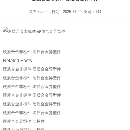
发布：admin 日期：2025-11-29 浏览：144
硬质合金非标件 硬质合金异型件
Related Posts
硬质合金非标件 硬质合金异型件
硬质合金非标件 硬质合金异型件
硬质合金非标件 硬质合金异型件
硬质合金非标件 硬质合金异型件
硬质合金非标件 硬质合金异型件
硬质合金非标件 硬质合金异型件
硬质合金异型件 非标件
硬质合金异型件 非标件