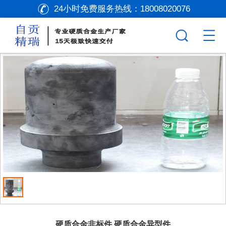
24小时免费服务热线：
18008020076
硬质合金非标件 硬质合金异型件