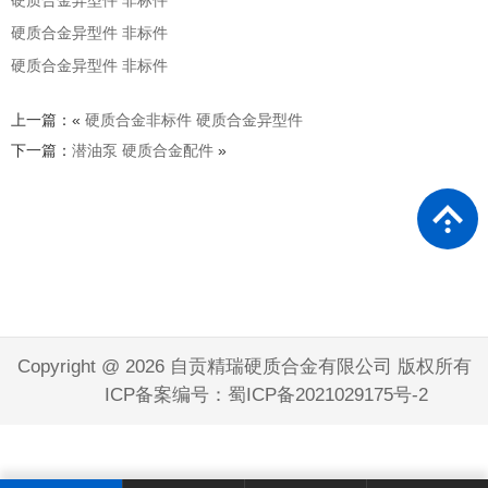
硬质合金异型件 非标件
硬质合金异型件 非标件
上一篇：«
硬质合金非标件 硬质合金异型件
下一篇：
潜油泵 硬质合金配件
»
Copyright @ 2026 自贡精瑞硬质合金有限公司 版权所有
ICP备案编号：蜀ICP备2021029175号-2